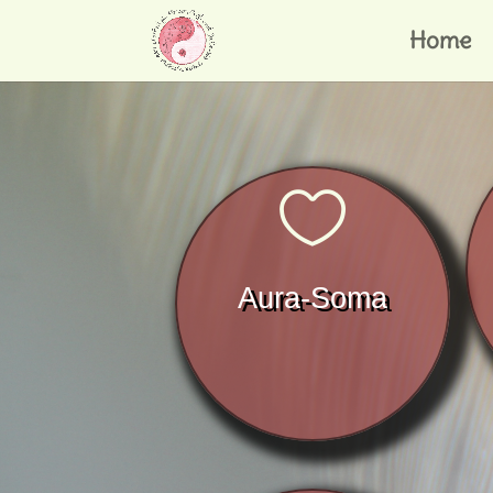
Home

Aura-Soma