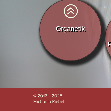
>
Organetik
P
© 2018 – 2025
Michaela Riebel