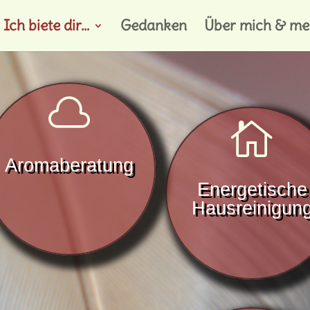
Ich biete dir…
Gedanken
Über mich & mei


Aromaberatung
Energetische
Hausreinigun