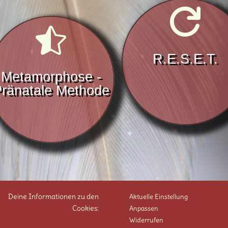


R.E.S.E.T.
Metamorphose -
ränatale Methode
Deine Informationen zu den
Aktuelle Einstellung
Cookies:
Anpassen
Widerrufen