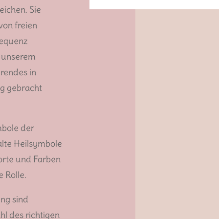
eichen. Sie
von freien
requenz
n unserem
rendes in
g gebracht
mbole der
alte Heilsymbole
Worte und Farben
 Rolle.
ng sind
hl des richtigen