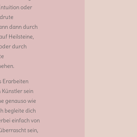
ntuition oder
ndrute
kann dann durch
uf Heilsteine,
oder durch
te
hehen.
s Erarbeiten
n Künstler sein
ne genauso wie
h begleite dich
erbei einfach von
 überrascht sein,