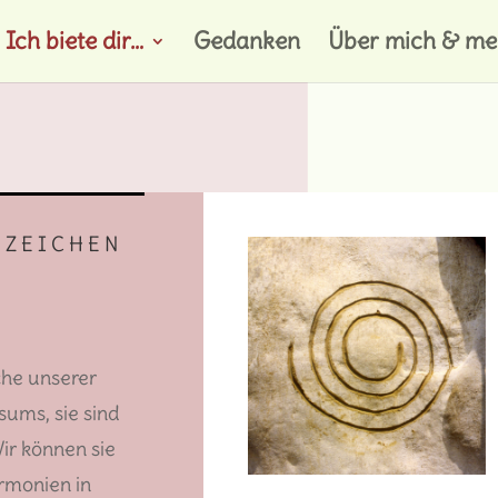
Ich biete dir…
Gedanken
Über mich & mei
 ZEICHEN
che unserer
ums, sie sind
ir können sie
rmonien in