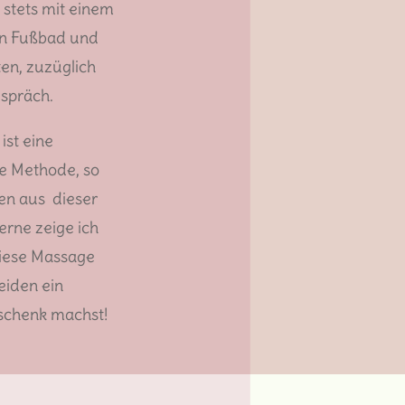
 stets mit einem
n Fußbad und
ten, zuzüglich
espräch.
ist eine
e Methode, so
en aus dieser
Gerne zeige ich
diese Massage
eiden ein
schenk machst!