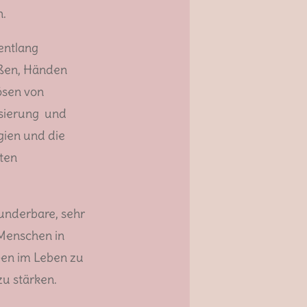
.
entlang
üßen, Händen
ösen von
isierung und
ien und die
lten
underbare, sehr
 Menschen in
en im Leben zu
zu stärken.