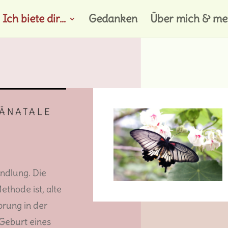
Ich biete dir…
Gedanken
Über mich & mei
ÄNATALE
dlung. Die
ethode ist, alte
prung in der
Geburt eines